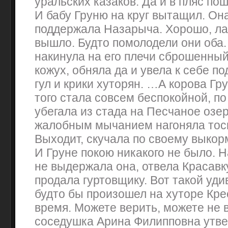
уральских казаков. Да и в пляс по
И бабу Груню на круг вытащил. Он
поддержала Назарыча. Хорошо, лад
вышло. Будто помолодели они оба.
накинула на его плечи сброшенный
кожух, обняла да и увела к себе п
гул и крики хуторян. …А корова Гру
того стала совсем беспокойной, по
убегала из стада на Песчаное озе
жалобным мычанием нагоняла тос
Выходит, скучала по своему выко
И Груне покою никакого не было. Н
не выдержала она, отвела Красавк
продала гуртовщику. Вот такой уд
будто бы произошел на хуторе Кре
время. Можете верить, можете не в
соседушка Арина Филипповна утвер