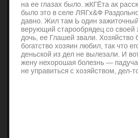
на ее глазах было. жКГЁта ак расс
было это в селе ЛЯГх&Ф Раздольно
давно. Жил там Ь один зажиточный
верующий старообрядец со своей 
дочь, ее Глашей звали. Хозяйство 
богатство хозяин любил, так что е
деньской из дел не вылезали. И во
жену нехорошая болезнь — падучая
не управиться с хозяйством, дел-т