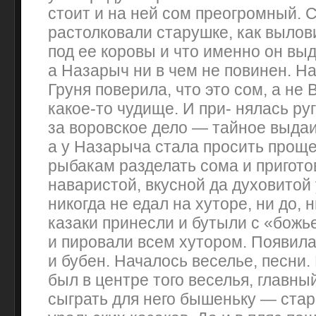
стоит и на ней сом преогромный. 
растолковали старушке, как вылови
под ее коровы и что именно он выд
а Назарыч ни в чем не повинен. Н
Груня поверила, что это сом, а не
какое-то чудище. И при- нялась руг
за воровское дело — тайное выдаи
а у Назарыча стала просить прощ
рыбакам разделать сома и приготов
наваристой, вкусной да духовитой у
никогда не едал на хуторе, ни до, н
казаки принесли и бутыли с «божь
и пировали всем хутором. Появил
и бубен. Началось веселье, песни. 
был в центре того веселья, главны
сыграть для него бышеньку — ста