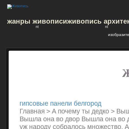
жанры живописи
живопись архите
nt
nt
изобразите
гипсовые панели белгород
Главная > А почему ты дедко > Вы
Вышла она во двор Вышла она во д
уж народу собралось множество. А