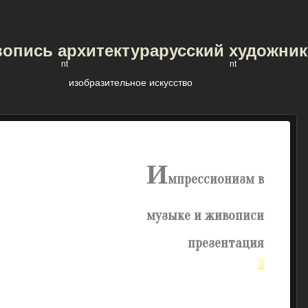
опись архитектура
русский художник
nt
nt
изобразительное искусство
и
мпрессионизм в
музыке и живописи
презентация