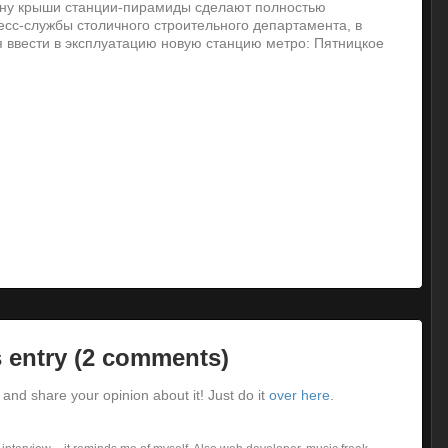
рону крыши станции-пирамиды сделают полностью
сс-службы столичного строительного департамента, в
я ввести в эксплуатацию новую станцию метро: Пятницкое
 entry (2 comments)
and share your opinion about it! Just do it
over here
.