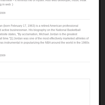
 interview – it reminds me of myself. Also web developer, music freak
 in web :)
 2009
an (born February 17, 1963) is a retired American professional
d active businessman. His biography on the National Basketball
bsite states, "By acclamation, Michael Jordan is the greatest
all time."[1] Jordan was one of the most effectively marketed athletes of
as instrumental in popularizing the NBA around the world in the 1980s
 2009