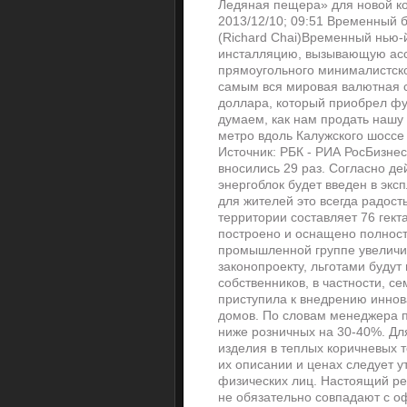
Ледяная пещера» для новой ко
2013/12/10; 09:51 Временный 
(Richard Chai)Временный нью-й
инсталляцию, вызывающую асс
прямоугольного минималистско
самым вся мировая валютная с
доллара, который приобрел ф
думаем, как нам продать нашу 
метро вдоль Калужского шоссе
Источник: РБК - РИА РосБизне
вносились 29 раз. Согласно д
энергоблок будет введен в экс
для жителей это всегда радос
территории составляет 76 гекта
построено и оснащено полност
промышленной группе увеличит
законопроекту, льготами будут
собственников, в частности, с
приступила к внедрению иннов
домов. По словам менеджера п
ниже розничных на 30-40%. Дл
изделия в теплых коричневых 
их описании и ценах следует 
физических лиц. Настоящий ре
не обязательно совпадают с о