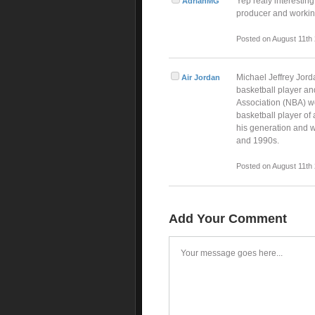
Yep realy interesting
AdrianMG
producer and working
Posted on August 11th
Michael Jeffrey Jord
Air Jordan
basketball player an
Association (NBA) we
basketball player of 
his generation and w
and 1990s.
Posted on August 11th
Add Your Comment