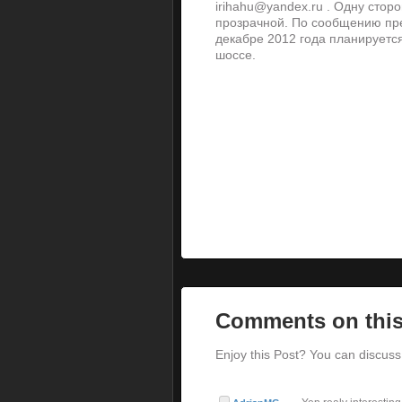
irihahu@yandex.ru . Одну сто
прозрачной. По сообщению пре
декабре 2012 года планируетс
шоссе.
Comments on this
Enjoy this Post? You can discuss 