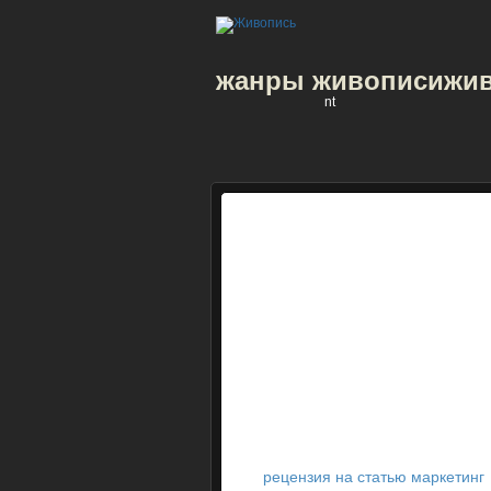
жанры живописи
жив
nt
рецензия на статью маркетинг