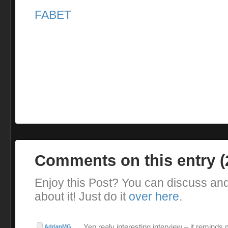
FABET
Comments on this entry 
Enjoy this Post? You can discuss an
about it! Just do it
over here
.
Yep realy interesting interview – it reminds
AdrianMG